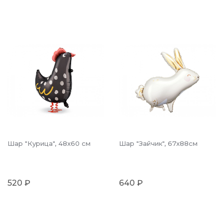
Шар "Курица", 48x60 см
Шар "Зайчик", 67x88см
520 ₽
640 ₽