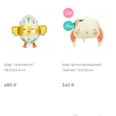
Sale
New
Шар "Цыпленок",
Шар фольгированный
78.5x64.5см
"Зайчик", 65х55см
480 ₽
340 ₽