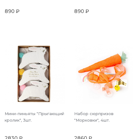
890 ₽
890 ₽
Мини-пиньяты "Прыгающий
Набор сюрпризов
кролик", 3шт.
"Морковки", 4шт.
2830 ₽
2860 ₽