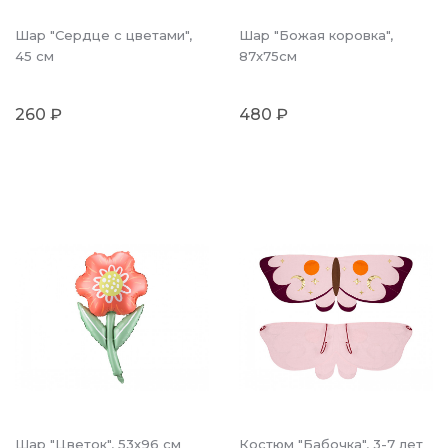
Шар "Сердце с цветами",
Шар "Божая коровка",
45 см
87x75см
260 ₽
480 ₽
Шар "Цветок", 53x96 см
Костюм "Бабочка", 3-7 лет