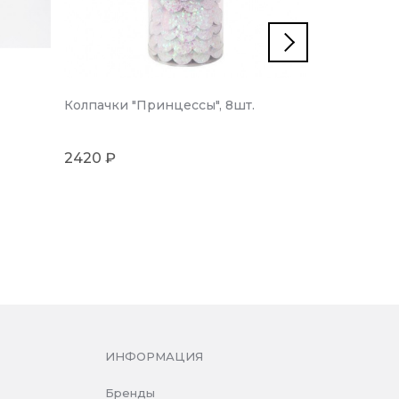
Колпачки "Принцессы", 8шт.
Короны "Ha
2420 ₽
2710 ₽
ИНФОРМАЦИЯ
Бренды