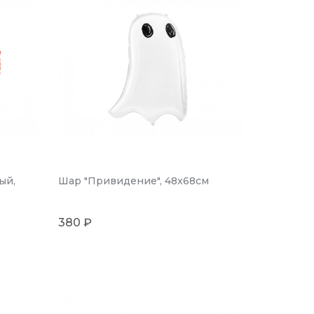
ый,
Шар "Привидение", 48x68см
380 ₽