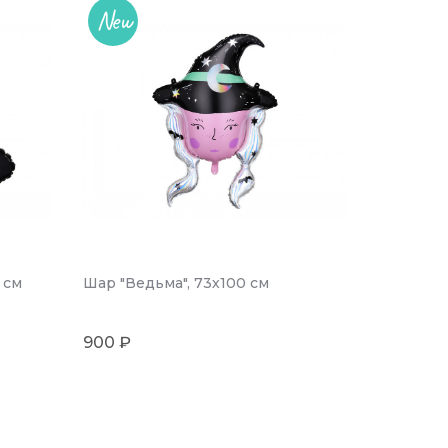
New
 см
Шар "Ведьма", 73х100 см
900 ₽