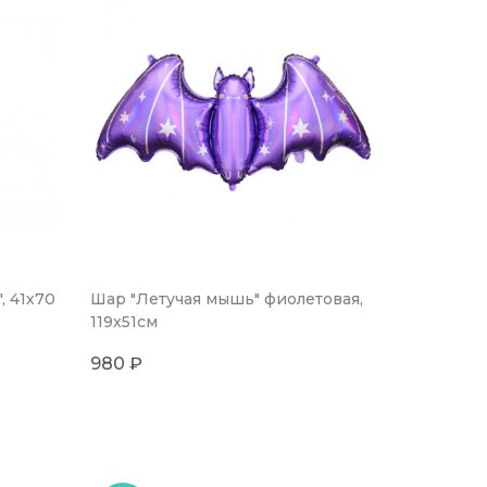
, 41х70
Шар "Летучая мышь" фиолетовая,
119х51см
980 ₽