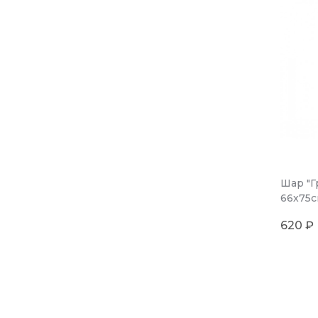
Шар "Г
66х75с
620 ₽