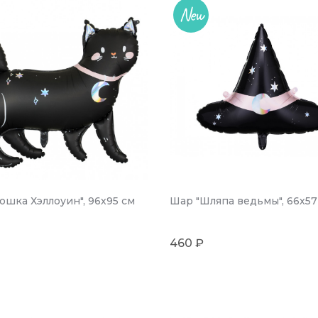
New
ошка Хэллоуин", 96х95 см
Шар "Шляпа ведьмы", 66х57
460 ₽