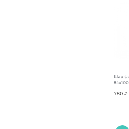
Шар фо
84x100
780 ₽