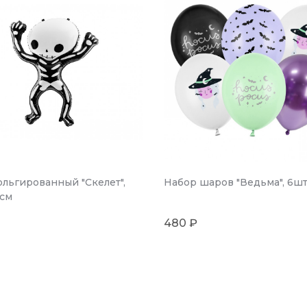
льгированный "Скелет",
Набор шаров "Ведьма", 6ш
cм
480 ₽