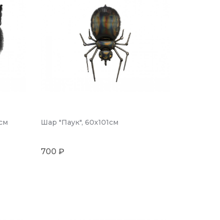
см
Шар "Паук", 60x101см
700 ₽