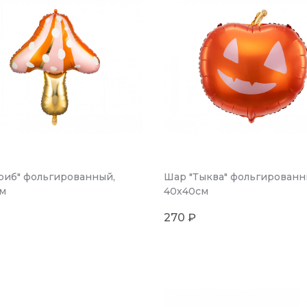
риб" фольгированный,
Шар "Тыква" фольгированн
м
40х40см
270 ₽