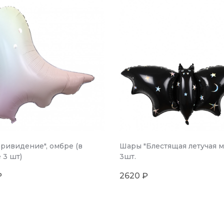
ривидение", омбре (в
Шары "Блестящая летучая м
 3 шт)
3шт.
₽
2620 ₽