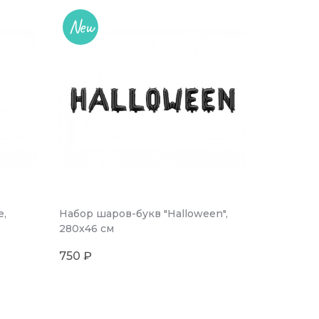
New
е,
Набор шаров-букв "Halloween",
280x46 см
750 ₽