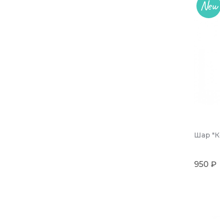
New
Шар "К
950 ₽