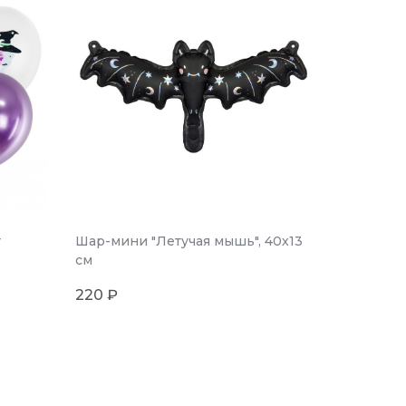
т
Шар-мини "Летучая мышь", 40х13
см
220 ₽