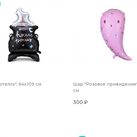
отелок", 64х109 см
Шар "Розовое привидение"
см
300 ₽