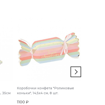
Коробочки конфета "Роликовые
Топперы д
, 35см
коньки", 14,5х4 см, 8 шт.
"Роликовые
1100 ₽
600 ₽