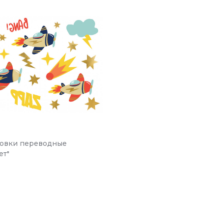
ровки переводные
ет"