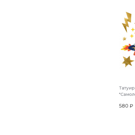
Татуи
"Самол
580 ₽