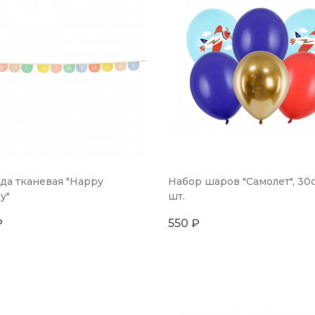
да тканевая "Happy
Набор шаров "Самолет", 30с
y"
шт.
₽
550 ₽