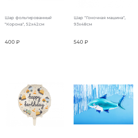
Шар фольгированный
Шар "Гоночная машина",
"Корона", 52x42см
93х48см
400 ₽
540 ₽