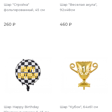
Шар "Стройка"
Шар "Веселая акула",
фольгированный, 45 см
92x48см
260 ₽
460 ₽
Шар Happy Birthday
Шар "Кубок", 64х61 см