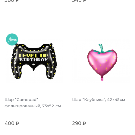
380 ₽
340 ₽
New
Шар "Gamepad"
Шар "Клубника", 42х45см
фольгированный, 75x52 см
400 ₽
290 ₽