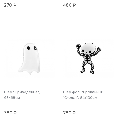
270 ₽
480 ₽
Шар "Привидение",
Шар фольгированный
48x68см
"Скелет", 84x100cм
380 ₽
780 ₽