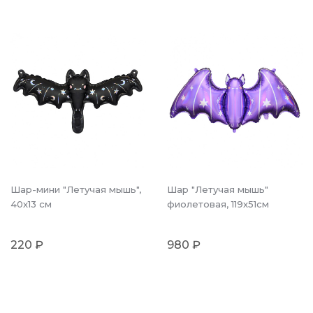
Шар-мини "Летучая мышь",
Шар "Летучая мышь"
40х13 см
фиолетовая, 119х51см
220 ₽
980 ₽