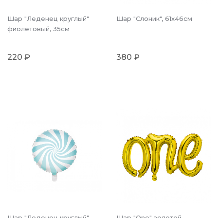
Шар "Леденец круглый"
Шар "Слоник", 61х46см
фиолетовый, 35см
220 ₽
380 ₽
Шар "Леденец круглый"
Шар "One" золотой,