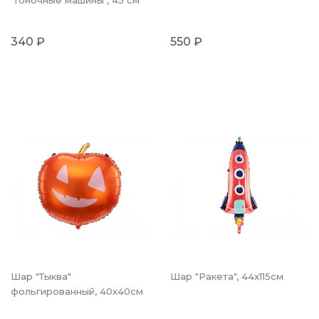
"Гоночные машины", 45 см
340 ₽
550 ₽
Шар "Тыква"
Шар "Ракета", 44x115см
фольгированный, 40х40см