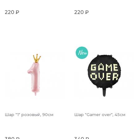
220 ₽
220 ₽
New
Шар "1" розовый, 90см
Шар "Gamer over", 45см