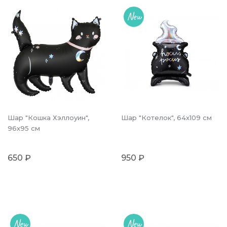
New
Шар "Кошка Хэллоуин",
Шар "Котелок", 64х109 см
96х95 см
650 ₽
950 ₽
New
New