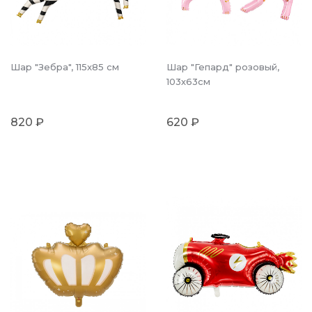
Шар "Зебра", 115x85 см
Шар "Гепард" розовый,
103х63см
820 ₽
620 ₽