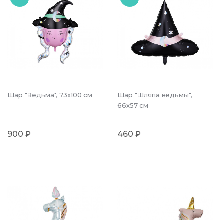
Шар "Ведьма", 73х100 см
Шар "Шляпа ведьмы",
66х57 см
900 ₽
460 ₽