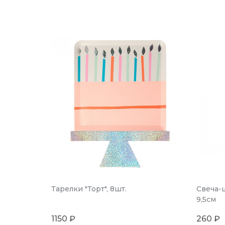
Тарелки "Торт", 8шт.
Свеча-ц
9,5см
1150 ₽
260 ₽